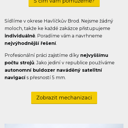
S čím vám pomůžeme?
Sídlíme v okrese Havlíčkův Brod. Nejsme žádný
moloch, takže ke každé zakázce přistupujeme
individuálně
. Poradíme vám a navrhneme
nejvýhodnější řešení
.
Profesionální práci zajistíme díky
nejvyššímu
počtu strojů
. Jako jediní v republice používáme
autonomní buldozer naváděný satelitní
navigací
s přesností 5 mm.
Zobrazit mechanizaci